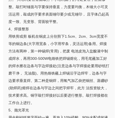
整。敲打时锤面与字要保持垂直，力度要均衡，木锤大小可灵
活运用，敲成的字要求表面锤印要少或无锤印， 且字体凸起高
度一致、无变形、背面较平整。
4、焊接整形
用铁剪或剪 板机在铜皮上分别剪下1.5cm、2cm、3cm宽度不
等的铜边条(大字用宽条，小字用窄条，灵活运用)备用。焊接
方法有两种，第一种锡焊(常用)，把废 电池皮泡入盐酸液中制
成焊水，再用300-500W电烙铁把焊锡熔化，用毛笔蘸加工好
的焊水擦在边条与字边焊接处(注意边条与字焊接处要用砂纸打
磨干净， 无油脂)。用热烙铁蘸上焊锡沿字边焊牢，边条与字
边要求垂直焊。第二种是铜焊，用氧气加乙炔把铜丝、蒸硼砂
(助焊药)熔焊在边条与宇边之间把字焊牢，此方 法投资较大，
技术要求高。铜字敲打焊接好以后要进行整形。敲打焊接都在
工作台上进行。
5、抛光罩光
用金刚砂纸将字面砂一遍，再放入10%硫酸、90%水配成的液