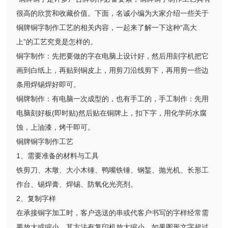
很高的欣赏和收藏价值。下面，名诚小编为大家介绍一些关于
铜牌铜字制作工艺的相关内容，一起来了解一下这种“高大
上”的工艺究竟是怎样的。
铜字制作：先把要做的字在电脑上设计好，然后用刻字机把它
画到白纸上，再贴到铜皮上，用剪刀沿线剪下，再用剪一些边
条用焊锡焊好即可。
铜牌制作：有电脑一次成型的，也有手工的，手工制作：先用
电脑刻好板(即时贴)然后贴在铜牌上，扣下字，用化学药水腐
蚀，上油漆，烤干即可。
铜牌铜字制作工艺
1、需要准备的材料与工具
铁剪刀、木墩、大小木锤、鸭嘴铁锤、钢錾、抛光机、长形工
作台、锡焊膏、焊锡、防氧化光亮剂。
2、复制字样
在承接铜字加工时，客户选送的串或代客户书写的字样经常需
要放大或缩小。其方法有复印机放大缩小，如果图形文字超过