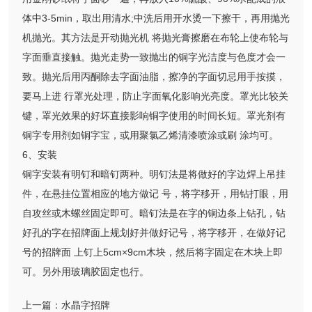
体中3-5min，取出用清水;中洗后用开水烫一下擦干，再用抛光
机抛光。其方法是开动抛光机 将抛光膏擦磨在布轮上使布轮与
字面垂直接触。抛光走势一致抛出的铜字光洁度与色度才会一
致。抛光后用丙酮除去字面油脂，擦净的字面切忌用手按摸，
要马上进 行罩光处理，防止字面氧化影响光亮度。罩光比较关
键，罩光效果的好坏直接影响铜字使用的时间长短。罩光剂有
铜字专用剂如铜字宝，或用聚氯乙烯清漆喷涂或刷 涂均可。
6、安装
铜字安装有明钉和暗钉两种。明钉法是将做好的字边焊上吊挂
件，在悬挂位置相应的地方做记 号，将字移开，用钻打眼，用
自攻丝或木螺丝固定即可。暗钉法是在字的铜边条上钻孔，钻
好孔的字在招牌面上规划好并做好记号，将字移开，在做好记
号的招牌面 上钉上5cm×9cm木块，然后将字固定在木块上即
可。另外用玻璃胶固定也行。
上一篇：
水晶字招牌