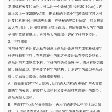
复印机有效复印面积，可以用一个铁桶(直 径约20-30cm)，内
底上装上一盏200W灯泡，把原稿的毛笔小字(若原稿字过大可
用复印机缩小)用玻璃夹起来，在铁桶的光口处固定，然后投影
放大在 墙上，用图钉在墙上钉上白纸，把所投影放大的字的影
子用铅笔描在纸上，再将放大的或缩小好的字样剪下待用。
3、下料成型
将剪好的字样用胶水粘在铜皮上然后用铁皮剪刀或剪板机按字
样进行裁剪下料，在弯度较小的地方先要用钻在交接处钻孔，
然后用剪刀或钢錾下料，下好的料边必须锉 平，切忌有锯齿痕
迹，锤敲成型。首先要了解字的结构，计划好字的成型先后步
骤，切忌盲目敲锤，敲锤成型规律：
A、首先掌握好字的大结构，因字的大结构的 准确性与否直接
影响字的效果，在敲打大结构时又要先敲打弯度较小的部位，
然后再敲大结构。
B、先敲打字凸起的最高部位，再沿字的走势从中间往两边敲
打。 大结构要在背面敲打，小结构如字的弯处要在字正面修