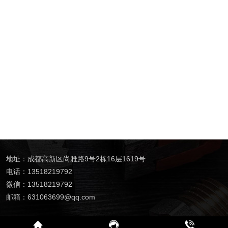
地址：成都高新区尚雅路9号2栋16层1619号
电话：13518219792
微信：13518219792
邮箱：631063699@qq.com