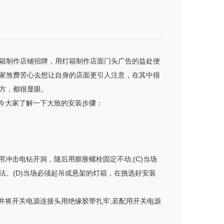
箱制作店铺招牌，用灯箱制作店面门头广告的益处便
家煞费苦心去想让自身的店面更引人注意，在其中很
方，都很显眼。
今大家了解一下大致的安装步骤：
用冲击电钻开洞，随后用膨胀螺栓固定不动;(C)当场
。(D)当场必须起吊或悬架的灯箱，在挑选好安装
并将开关电源连接头用绝缘胶带扎牢;若配用开关电源