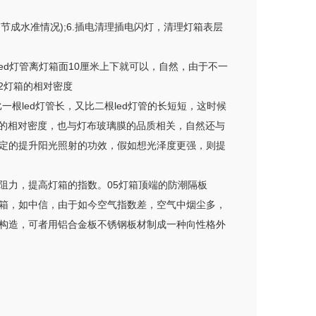
成水准情况);6.插电清理插电闪灯，清理灯箱表层
ed灯管离灯箱面10厘米上下就可以，自然，由于不一
2灯箱的相对密度
一根led灯管长，又比二根led灯管的长短短，这时候
排列的相对密度，也与灯布玻璃膜的品质相关，自然还与
定的提升阳光照射的功效，假如想光泽度更强，则提
阻力，提高灯箱的指数。05灯箱顶端的防潮隔板
箱，如中信，由于如今空气指数差，空气中烟尘多，
构造，可者用铝合金板不锈钢板材制成一种向性格外