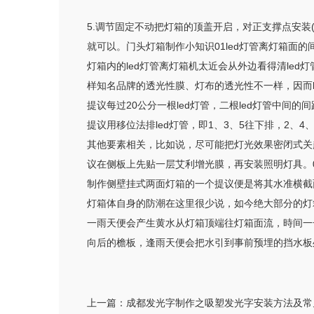
5.调节固定不动把灯箱的顶盖开启，对正支撑点安装
就可以。门头灯箱制作小知识01led灯管离灯箱面的
灯箱内的led灯管离灯箱机太近会从外边看得清le
样知名品牌的透光性膜、灯布的透光性不一样，因而l
提议每过20公分一根led灯管，二根led灯管中间的
提议用移位法排led灯管，即1、3、5往下排，2
其他要素相关，比如说，尽可能把灯光效果密闭式关
议在侧板上先贴一层艾利增光膜，再安装照明灯具。
制作侧壁挂式两面灯箱的一个提议便是将其水准横截
灯箱体自身的防潮在这里很少说，如今绝大部分的灯
一雨天便会产生黄水从灯箱顶端往灯箱面流，時间一
向后的檐板，逢雨天便会把水引到事前预埋的挡水板
上一篇：
成都发光字制作之吸塑发光字安装方法及常