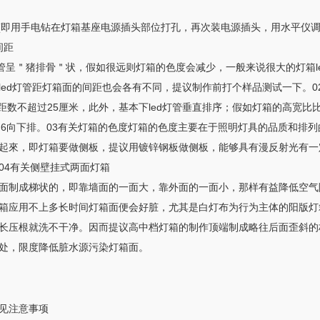
(即用手电钻在灯箱基座电源插头部位打孔，再次装电源插头，用水平仪调节
间距
d灯管呈＂猪排骨＂状，假如很远则灯箱的色度会减少，一般来说很大的灯箱l
ed灯管距灯箱面的间距也会各有不同，提议制作前打个样品测试一下。0
间距数不超过25厘米，此外，基本下led灯管垂直排序；假如灯箱的高宽比比
、4、6向下排。03有关灯箱的色度灯箱的色度主要在于照明灯具的品质和
起來，即灯箱要做侧板，提议用镀锌钢板做侧板，能够具有漫反射光有一
04有关侧壁挂式两面灯箱
面制成梯状的，即靠墙面的一面大，靠外面的一面小，那样有益降低空气
箱应用不上多长时间灯箱面便会好脏，尤其是白灯布为行为主体的阳版灯
长压根就洗不干净。因而提议高中档灯箱的制作顶端制成略往后面歪斜的
处，限度降低脏水源污染灯箱面。
见注意事项